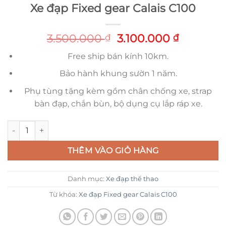
Xe đạp Fixed gear Calais C100
Original
Current
3.500.000
3.100.000
₫
₫
price
price
Free ship bán kính 10km.
was:
is:
3.500.000 ₫.
3.100.00
Bảo hành khung sườn 1 năm.
Phụ tùng tặng kèm gồm chân chống xe, strap
bàn đạp, chắn bùn, bộ dụng cụ lắp ráp xe.
Xe đạp Fixed gear Calais C100 số lượng
THÊM VÀO GIỎ HÀNG
Danh mục:
Xe đạp thể thao
Từ khóa:
Xe đạp Fixed gear Calais C100