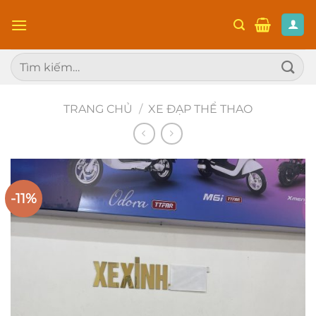
Chuyển
đến
nội
Tìm
dung
kiếm:
TRANG CHỦ
/
XE ĐẠP THỂ THAO
-11%