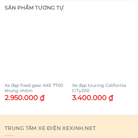
SẢN PHẨM TƯƠNG TỰ
Xe đạp fixed gear AXE 7700
Xe đạp touring California
khung nhôm
CiTy200
2.950.000
₫
3.400.000
₫
TRUNG TÂM XE ĐIỆN XEXINH.NET