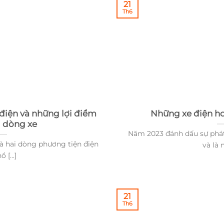
21
Th6
điện và những lợi điểm
Những xe điện h
 dòng xe
Năm 2023 đánh dấu sự phát
là hai dòng phương tiện điện
và là n
 [...]
21
Th6