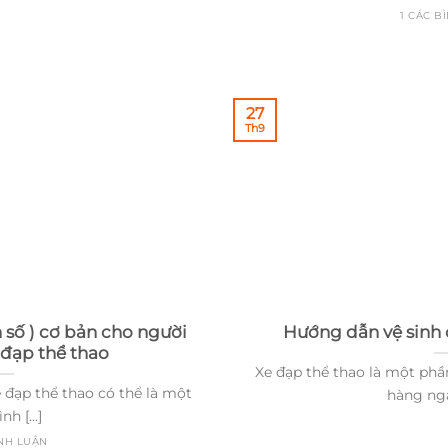
1 CÁC B
27
Th9
 số ) cơ bản cho người
Hướng dẫn vệ sinh c
đạp thể thao
Xe đạp thể thao là một ph
e đạp thể thao có thể là một
hàng ngày
nh [...]
ÌNH LUẬN