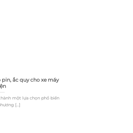
 pin, ắc quy cho xe máy
iện
thành một lựa chọn phổ biến
hương [...]