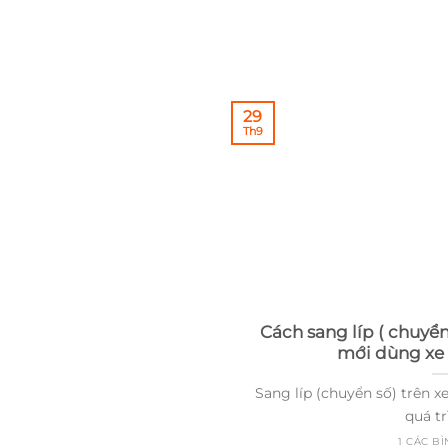
29
Th9
Cách sang líp ( chuyển
mới dùng xe 
Sang líp (chuyển số) trên x
quá trì
1 CÁC B