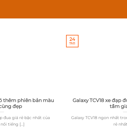
24
Th11
có thêm phiên bản màu
Galaxy TCV18 xe đạp đ
 cùng đẹp
tầm giá
p đua giá rẻ bậc nhất của
Galaxy TCV18 ngon nhất tron
ổi tiếng [...]
rẻ nhất,