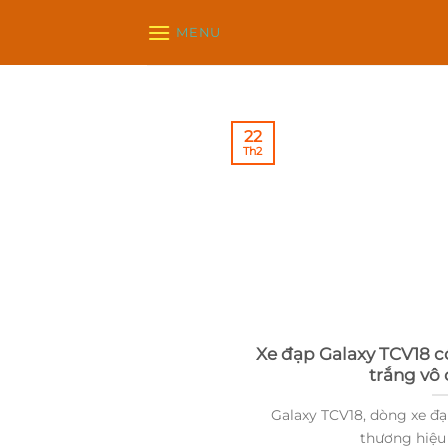
Chuyển
MENU
đến
nội
dung
22
Th2
Xe đạp Galaxy TCV18 
trắng vô
Galaxy TCV18, dòng xe đạ
thương hiệu n