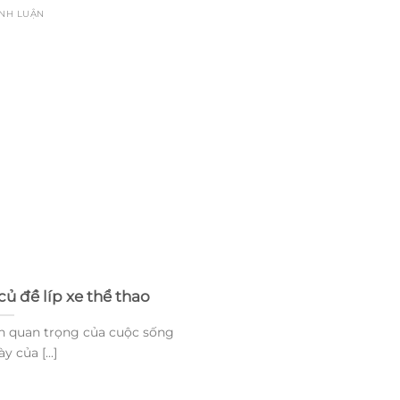
ÌNH LUẬN
ủ đề líp xe thể thao
ần quan trọng của cuộc sống
 của [...]