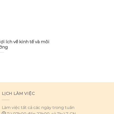
ợi ích về kinh tế và môi
ường
LỊCH LÀM VIỆC
Làm việc tất cả các ngày trong tuần
Từ 07h00 đến 22h00, cả Thứ 7, CN