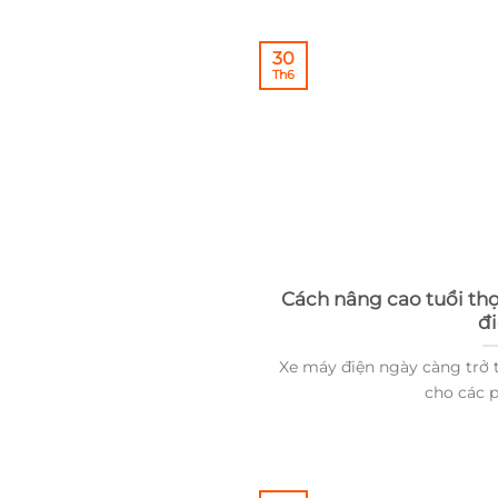
30
Th6
Cách nâng cao tuổi thọ
đ
Xe máy điện ngày càng trở 
cho các p