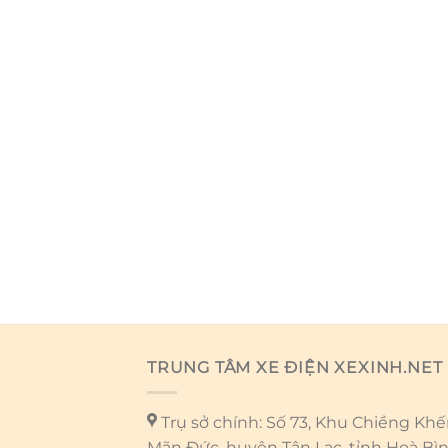
TRUNG TÂM XE ĐIỆN XEXINH.NET
Trụ sở chính: Số 73, Khu Chiềng Khến
Mãn Đức, huyện Tân Lạc, tỉnh Hoà Bì