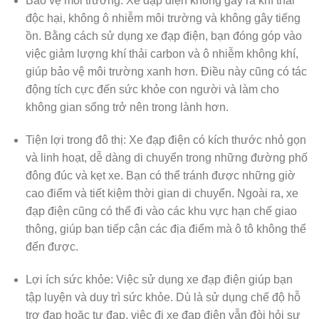
Bảo vệ môi trường: Xe đạp điện không gây ra khí thải
độc hại, không ô nhiễm môi trường và không gây tiếng
ồn. Bằng cách sử dụng xe đạp điện, bạn đóng góp vào
việc giảm lượng khí thải carbon và ô nhiễm không khí,
giúp bảo vệ môi trường xanh hơn. Điều này cũng có tác
động tích cực đến sức khỏe con người và làm cho
không gian sống trở nên trong lành hơn.
Tiện lợi trong đô thị: Xe đạp điện có kích thước nhỏ gọn
và linh hoạt, dễ dàng di chuyển trong những đường phố
đông đúc và kẹt xe. Bạn có thể tránh được những giờ
cao điểm và tiết kiệm thời gian di chuyển. Ngoài ra, xe
đạp điện cũng có thể đi vào các khu vực hạn chế giao
thông, giúp bạn tiếp cận các địa điểm mà ô tô không thể
đến được.
Lợi ích sức khỏe: Việc sử dụng xe đạp điện giúp bạn
tập luyện và duy trì sức khỏe. Dù là sử dụng chế độ hỗ
trợ đạp hoặc tự đạp, việc đi xe đạp điện vẫn đòi hỏi sự