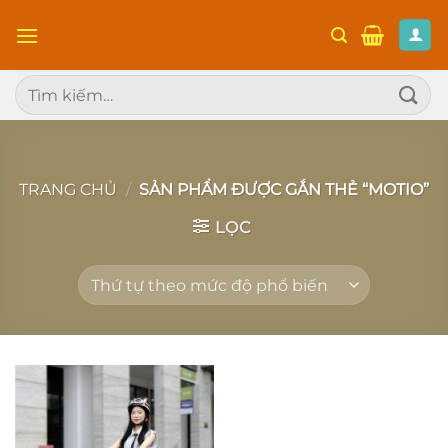
Chuyển
đến
nội
Tìm
dung
kiếm:
TRANG CHỦ
/
SẢN PHẨM ĐƯỢC GẮN THẺ “MOTIO”
LỌC