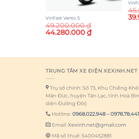
VinFa
45
Ori
39
VinFast Vento S
pri
49.200.000
₫
wa
Original
Current
44.280.000
₫
45.
price
price
was:
is:
49.200.000 ₫.
44.280.000 ₫.
TRUNG TÂM XE ĐIỆN XEXINH.NET
Trụ sở chính: Số 73, Khu Chiềng Khến
Mãn Đức, huyện Tân Lạc, tỉnh Hoà Bì
diện Đường Đôi)
Hotline:
0968.022.948
–
0978.78.441
Email:
Xexinh.net@gmail.com
Mã số thuế: 5400452881