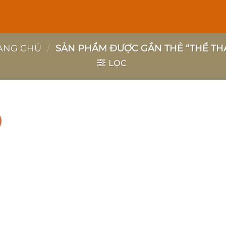
ANG CHỦ
/
SẢN PHẨM ĐƯỢC GẮN THẺ “THỂ TH
LỌC