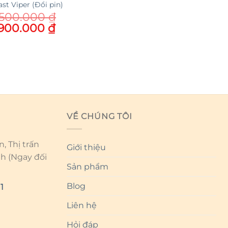
st Viper (Đổi pin)
.500.000
₫
ginal
Current
.900.000
₫
ce
price
s:
is:
500.000 ₫.
39.900.000 ₫.
VỀ CHÚNG TÔI
, Thị trấn
Giới thiệu
nh (Ngay đối
Sản phẩm
Blog
1
Liên hệ
Hỏi đáp