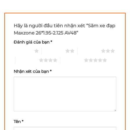
Hãy là người đầu tiên nhận xét “Săm xe đạp
Maxzone 26*1.95-2.125 AV48”
Đánh giá của bạn
*
1 of 5 stars
2 of 5 stars
3 of 5 stars
4 of 5 stars
5 of 5 stars
Nhận xét của bạn
*
Tên
*