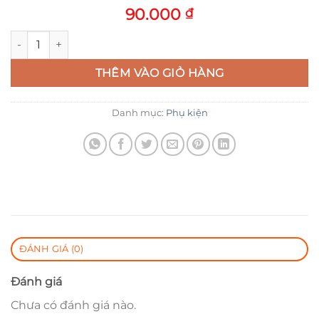
90.000
₫
Săm xe đạp Maxzone 26*1.95-2.125 AV48 số lượng
THÊM VÀO GIỎ HÀNG
Danh mục:
Phụ kiện
ĐÁNH GIÁ (0)
Đánh giá
Chưa có đánh giá nào.