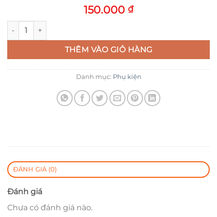
150.000
₫
Túi đừng điện thoại treo khung xe đạp size lớn số lượng
THÊM VÀO GIỎ HÀNG
Danh mục:
Phụ kiện
ĐÁNH GIÁ (0)
Đánh giá
Chưa có đánh giá nào.