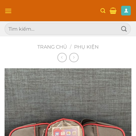
Chuyển
đến
nội
Tìm
dung
kiếm:
TRANG CHỦ
/
PHỤ KIỆN