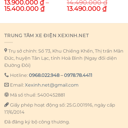
13.900.000
₫
–
14.490.000
₫
Price
Original
Curren
15.400.000
₫
13.490.000
₫
range:
price
price
13.900.000 ₫
was:
is:
through
14.490.000 ₫.
13.490
15.400.000 ₫
TRUNG TÂM XE ĐIỆN XEXINH.NET
Trụ sở chính: Số 73, Khu Chiềng Khến, Thị trấn Mãn
Đức, huyện Tân Lạc, tỉnh Hoà Bình (Ngay đối diện
Đường Đôi)
Hotline:
0968.022.948
–
0978.78.4411
Email:
Xexinh.net@gmail.com
Mã số thuế: 5400452881
Giấy phép hoạt động số: 25.G.001916, ngày cấp
17/6/2014
Đã đăng ký bộ công thương.