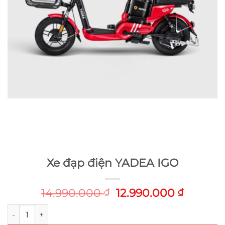
Xe đạp điện YADEA IGO
Original
Curren
14.990.000
12.990.000
₫
₫
price
price
Xe đạp điện YADEA IGO số lượng
was:
is: