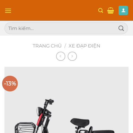
Chuyển
đến
nội
Tìm
dung
kiếm:
TRANG CHỦ
/
XE ĐẠP ĐIỆN
-13%