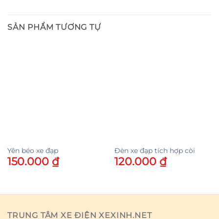
SẢN PHẨM TƯƠNG TỰ
Yên béo xe đạp
Đèn xe đạp tích hợp còi
150.000
₫
120.000
₫
TRUNG TÂM XE ĐIỆN XEXINH.NET